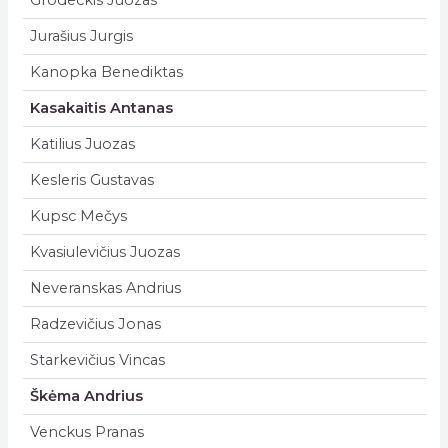
Grodeckis Juozas
Jurašius Jurgis
Kanopka Benediktas
Kasakaitis Antanas
Katilius Juozas
Kesleris Gustavas
Kupsc Mečys
Kvasiulevičius Juozas
Neveranskas Andrius
Radzevičius Jonas
Starkevičius Vincas
Škėma Andrius
Venckus Pranas