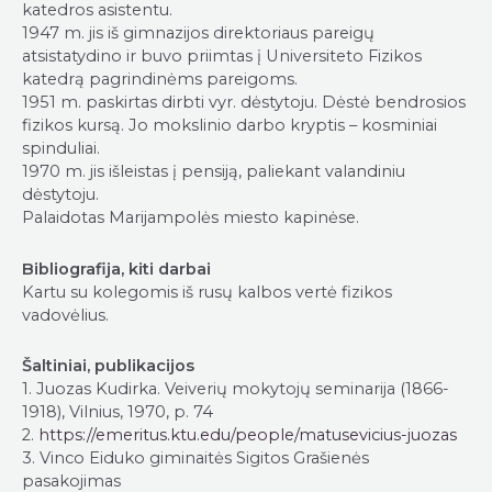
katedros asistentu.
1947 m. jis iš gimnazijos direktoriaus pareigų
atsistatydino ir buvo priimtas į Universiteto Fizikos
katedrą pagrindinėms pareigoms.
1951 m. paskirtas dirbti vyr. dėstytoju. Dėstė bendrosios
fizikos kursą. Jo mokslinio darbo kryptis – kosminiai
spinduliai.
1970 m. jis išleistas į pensiją, paliekant valandiniu
dėstytoju.
Palaidotas Marijampolės miesto kapinėse.
Bibliografija, kiti darbai
Kartu su kolegomis iš rusų kalbos vertė fizikos
vadovėlius.
Šaltiniai, publikacijos
1. Juozas Kudirka. Veiverių mokytojų seminarija (1866-
1918), Vilnius, 1970, p. 74
2.
https://emeritus.ktu.edu/people/matusevicius-juozas
3. Vinco Eiduko giminaitės Sigitos Grašienės
pasakojimas