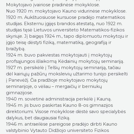
Mokytojavo įvairiose pradinėse mokyklose.
Nuo 1920 m. mokytojavo Kauno vidurinėse mokyklose.
1920 m. Aukštuosiuose kursuose pradėjo matematikos
studijas. Eksternu įgijęs brandos atestatą, nuo 1922 m.
studijas tęsė Lietuvos universiteto Matematikos-fizikos
skyriuje. Jį baigęs 1924 m., tapo diplomuotu mokytoju ir
įgijo teisę dėstyti fiziką, matematiką, geografiją ir
braižybą.
1924 m. buvo pakviestas mokytojauti į mokytojų
profsąjungos išlaikomą Kėdainių mokytojų seminariją.
1927 m. persikėlė į Telšių mokytojų seminariją, tačiau
dėl kairiųjų pažiūrų moksleivių užtarimo turėjo persikelti
į Panevėžį. Čia pradžioje mokytojavo mokytojų
seminarijoje, o vėliau – mergaičių ir berniukų
gimnazijose.
1940 m. sovietinė administracija perkėlė į Kauną.
1945 m. jis buvo paskirtas Kauno 8-os gimnazijos
direktoriumi. Visose mokyklose dėstė savo specialybės
dalykus, bet daugiausiai fiziką.
1946 m. antraeilėse pareigose pradėjo dirbti Kauno
valstybinio Vytauto Didžiojo universiteto Fizikos