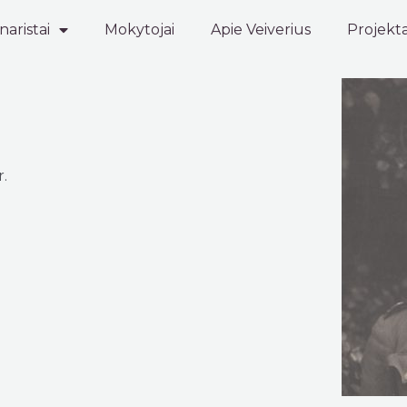
aristai
Mokytojai
Apie Veiverius
Projekt
r.