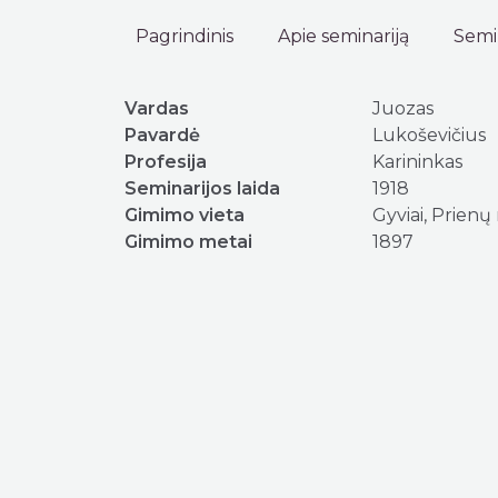
Pagrindinis
Apie seminariją
Semin
Vardas
Juozas
Pavardė
Lukoševičius
Profesija
Karininkas
Seminarijos laida
1918
Gimimo vieta
Gyviai, Prienų 
Gimimo metai
1897