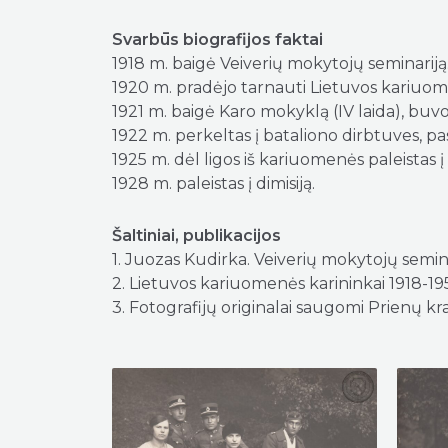
Svarbūs biografijos faktai
1918 m. baigė Veiverių mokytojų seminariją
1920 m. pradėjo tarnauti Lietuvos kariuom
1921 m. baigė Karo mokyklą (IV laida), buvo 
1922 m. perkeltas į bataliono dirbtuves, p
1925 m. dėl ligos iš kariuomenės paleistas į
1928 m. paleistas į dimisiją.
Šaltiniai, publikacijos
1. Juozas Kudirka. Veiverių mokytojų seminar
2. Lietuvos kariuomenės karininkai 1918-1953
3. Fotografijų originalai saugomi Prienų k