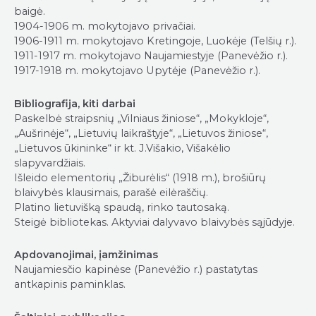
baigė.
1904-1906 m. mokytojavo privačiai.
1906-1911 m. mokytojavo Kretingoje, Luokėje (Telšių r.).
1911-1917 m. mokytojavo Naujamiestyje (Panevėžio r.).
1917-1918 m. mokytojavo Upytėje (Panevėžio r.).
Bibliografija, kiti darbai
Paskelbė straipsnių „Vilniaus žiniose“, „Mokykloje“,
„Aušrinėje“, „Lietuvių laikraštyje“, „Lietuvos žiniose“,
„Lietuvos ūkininke“ ir kt. J.Višakio, Višakėlio
slapyvardžiais.
Išleido elementorių „Žiburėlis“ (1918 m.), brošiūrų
blaivybės klausimais, parašė eilėraščių.
Platino lietuvišką spaudą, rinko tautosaką.
Steigė bibliotekas. Aktyviai dalyvavo blaivybės sąjūdyje.
Apdovanojimai, įamžinimas
Naujamiesčio kapinėse (Panevėžio r.) pastatytas
antkapinis paminklas.