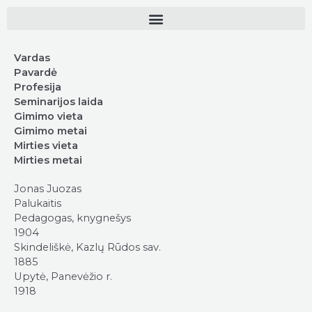
Vardas
Pavardė
Profesija
Seminarijos laida
Gimimo vieta
Gimimo metai
Mirties vieta
Mirties metai
Jonas Juozas
Palukaitis
Pedagogas, knygnešys
1904
Skindeliškė, Kazlų Rūdos sav.
1885
Upytė, Panevėžio r.
1918