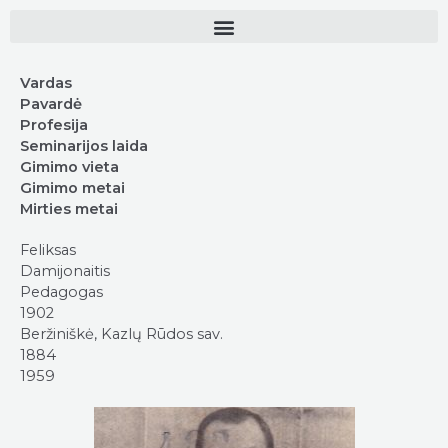
Vardas
Pavardė
Profesija
Seminarijos laida
Gimimo vieta
Gimimo metai
Mirties metai
Feliksas
Damijonaitis
Pedagogas
1902
Beržiniškė, Kazlų Rūdos sav.
1884
1959