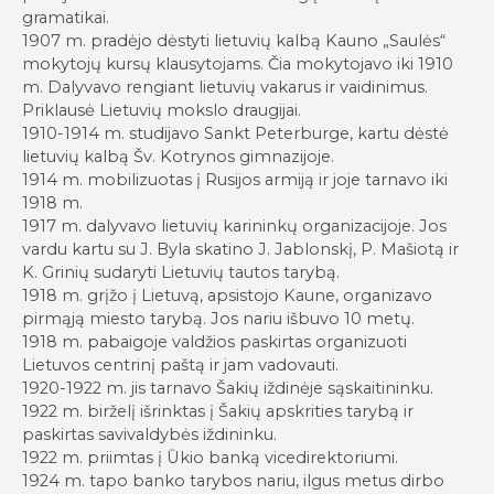
gramatikai.
1907 m. pradėjo dėstyti lietuvių kalbą Kauno „Saulės“
mokytojų kursų klausytojams. Čia mokytojavo iki 1910
m. Dalyvavo rengiant lietuvių vakarus ir vaidinimus.
Priklausė Lietuvių mokslo draugijai.
1910-1914 m. studijavo Sankt Peterburge, kartu dėstė
lietuvių kalbą Šv. Kotrynos gimnazijoje.
1914 m. mobilizuotas į Rusijos armiją ir joje tarnavo iki
1918 m.
1917 m. dalyvavo lietuvių karininkų organizacijoje. Jos
vardu kartu su J. Byla skatino J. Jablonskį, P. Mašiotą ir
K. Grinių sudaryti Lietuvių tautos tarybą.
1918 m. grįžo į Lietuvą, apsistojo Kaune, organizavo
pirmąją miesto tarybą. Jos nariu išbuvo 10 metų.
1918 m. pabaigoje valdžios paskirtas organizuoti
Lietuvos centrinį paštą ir jam vadovauti.
1920-1922 m. jis tarnavo Šakių iždinėje sąskaitininku.
1922 m. birželį išrinktas į Šakių apskrities tarybą ir
paskirtas savivaldybės iždininku.
1922 m. priimtas į Ūkio banką vicedirektoriumi.
1924 m. tapo banko tarybos nariu, ilgus metus dirbo