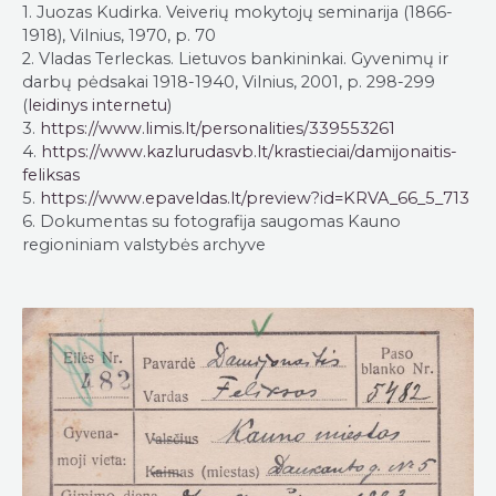
1. Juozas Kudirka. Veiverių mokytojų seminarija (1866-
1918), Vilnius, 1970, p. 70
2. Vladas Terleckas. Lietuvos bankininkai. Gyvenimų ir
darbų pėdsakai 1918-1940, Vilnius, 2001, p. 298-299
(
leidinys internetu
)
3.
https://www.limis.lt/personalities/339553261
4.
https://www.kazlurudasvb.lt/krastieciai/damijonaitis-
feliksas
5.
https://www.epaveldas.lt/preview?id=KRVA_66_5_713
6. Dokumentas su fotografija saugomas Kauno
regioniniam valstybės archyve