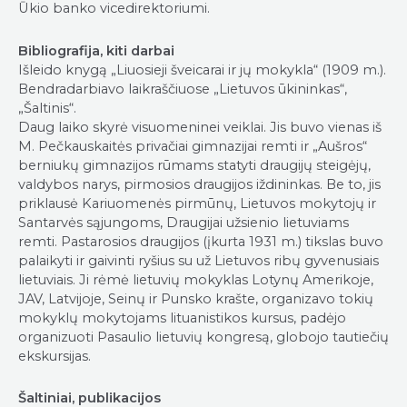
Ūkio banko vicedirektoriumi.
Bibliografija, kiti darbai
Išleido knygą „Liuosieji šveicarai ir jų mokykla“ (1909 m.).
Bendradarbiavo laikraščiuose „Lietuvos ūkininkas“,
„Šaltinis“.
Daug laiko skyrė visuomeninei veiklai. Jis buvo vienas iš
M. Pečkauskaitės privačiai gimnazijai remti ir „Aušros“
berniukų gimnazijos rūmams statyti draugijų steigėjų,
valdybos narys, pirmosios draugijos iždininkas. Be to, jis
priklausė Kariuomenės pirmūnų, Lietuvos mokytojų ir
Santarvės sąjungoms, Draugijai užsienio lietuviams
remti. Pastarosios draugijos (įkurta 1931 m.) tikslas buvo
palaikyti ir gaivinti ryšius su už Lietuvos ribų gyvenusiais
lietuviais. Ji rėmė lietuvių mokyklas Lotynų Amerikoje,
JAV, Latvijoje, Seinų ir Punsko krašte, organizavo tokių
mokyklų mokytojams lituanistikos kursus, padėjo
organizuoti Pasaulio lietuvių kongresą, globojo tautiečių
ekskursijas.
Šaltiniai, publikacijos