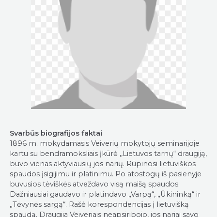
Svarbūs biografijos faktai
1896 m. mokydamasis Veiverių mokytojų seminarijoje
kartu su bendramoksliais įkūrė ,,Lietuvos tarnų“ draugiją,
buvo vienas aktyviausių jos narių. Rūpinosi lietuviškos
spaudos įsigijimu ir platinimu. Po atostogų iš pasienyje
buvusios tėviškės atveždavo visą maišą spaudos.
Dažniausiai gaudavo ir platindavo „Varpą“, „Ūkininką“ ir
„Tėvynės sargą“. Rašė korespondencijas į lietuvišką
spaudą. Draugija Veiveriais neapsiribojo, jos nariai savo