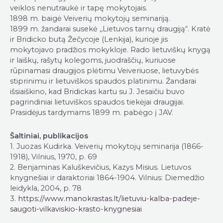
veiklos nenutraukė ir tapę mokytojais.
1898 m. baigė Veiverių mokytojų seminariją.
1899 m. žandarai susekė ,,Lietuvos tarnų draugiją“. Kratė
ir Bridicko butą Žečycoje (Lenkija), kurioje jis
mokytojavo pradžios mokykloje. Rado lietuviškų knygą
ir laiškų, rašytų kolegoms, juodraščių, kuriuose
rūpinamasi draugijos plėtimu Veiveriuose, lietuvybės
stiprinimu ir lietuviškos spaudos platinimu. Žandarai
išsiaiškino, kad Bridickas kartu su J. Jesaičiu buvo
pagrindiniai lietuviškos spaudos tiekėjai draugijai.
Prasidėjus tardymams 1899 m. pabėgo į JAV.
Šaltiniai, publikacijos
1. Juozas Kudirka. Veiverių mokytojų seminarija (1866-
1918), Vilnius, 1970, p. 69
2. Benjaminas Kaluškevičius, Kazys Misius. Lietuvos
knygnešiai ir daraktoriai 1864-1904. Vilnius: Diemedžio
leidykla, 2004, p. 78
3.
https://www.manokrastas.lt/lietuviu-kalba-padeje-
saugoti-vilkaviskio-krasto-knygnesiai