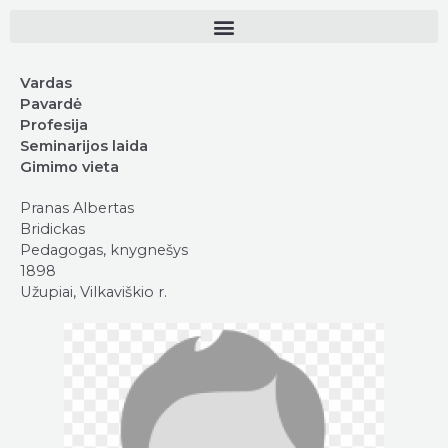
Vardas
Pavardė
Profesija
Seminarijos laida
Gimimo vieta
Pranas Albertas
Bridickas
Pedagogas, knygnešys
1898
Užupiai, Vilkaviškio r.