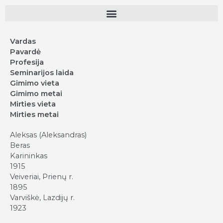
Vardas
Pavardė
Profesija
Seminarijos laida
Gimimo vieta
Gimimo metai
Mirties vieta
Mirties metai
Aleksas (Aleksandras)
Beras
Karininkas
1915
Veiveriai, Prienų r.
1895
Varviškė, Lazdijų r.
1923