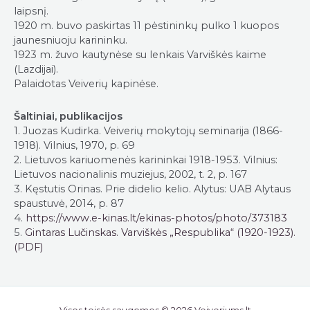
laipsnį.
1920 m. buvo paskirtas 11 pėstininkų pulko 1 kuopos
jaunesniuoju karininku.
1923 m. žuvo kautynėse su lenkais Varviškės kaime
(Lazdijai).
Palaidotas Veiverių kapinėse.
Šaltiniai, publikacijos
1. Juozas Kudirka. Veiverių mokytojų seminarija (1866-
1918). Vilnius, 1970, p. 69
2. Lietuvos kariuomenės karininkai 1918-1953. Vilnius:
Lietuvos nacionalinis muziejus, 2002, t. 2, p. 167
3. Kęstutis Orinas. Prie didelio kelio. Alytus: UAB Alytaus
spaustuvė, 2014, p. 87
4.
https://www.e-kinas.lt/ekinas-photos/photo/373183
5.
Gintaras Lučinskas. Varviškės „Respublika“ (1920-1923).
(PDF)